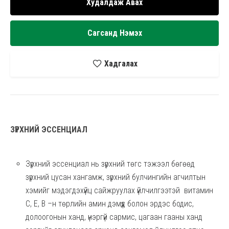
Худалдаж Авах
Сагсанд Нэмэх
Хадгалах
ЗҮРХНИЙ ЭССЕНЦИАЛ
Зүрхний эссенциал нь зүрхний төгс тэжээл бөгөөд
зүрхний цусан хангамж, зүрхний булчингийн агчилтын
хэмийг мэдэгдэхүйц сайжруулах үйлчилгээтэй витамин
С, Е, B –н төрлийн амин дэмүүд болон эрдэс бодис,
долоогонын ханд, үнэргүй сармис, цагаан гааны ханд