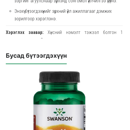
зэргийг агуулснаар зүрхэнд сонгомол үйлчилгээ үзүүлнэ.
Энэхүү бүтээгдэхүүнийг зүрхний үйл ажиллагааг дэмжих
зорилгоор хэрэглэнэ.
Хэрэглэх заавар:
Хүнсний нэмэлт тэжээл болгон 1
капсулаар өдөрт 3 удаа хооллох үедээ усаар даруулж ууж
хэрэглэнэ
Бусад бүтээгдэхүүн
Анхааруулга:
Энэ бүтээгдэхүүнийг эмчийн жороор олгосон
бусад төрлийн эмийн болон хүнсний нэмэлт бүтээгдэхүүнтэй
хамт хэрэглэхгүй. Ялангуяа зүрх судасны эмгэг өөрчлөлтийн
үед ууж хэрэглэж байгаа эмийн бэлдмэлтэй хамт
хэрэглэхийг хориглоно. Жирэмсэн болон хөхүүл эмэгтэйчүүд
хэрэглэхийг хориглоно.