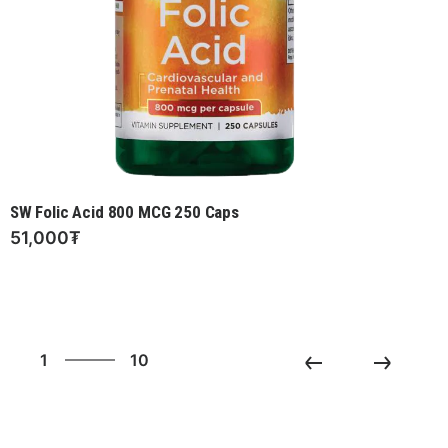
SW Folic Acid 800 MCG 250 Caps
51,000₮
10
1
10
2
3
4