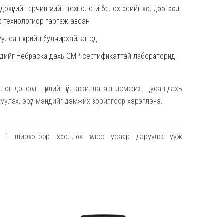
эгдэхүүнийг орчин үеийн технологи болох эсийг хөлдөөгөөд
х технологиор гаргаж авсан
уулсан үхрийн булчирхайлаг эд
 эдийг Небраска дахь GMP сертификаттай лабораторид
лон дотоод шүүрлийн үйл ажиллагааг дэмжих. Цусан дахь
жуулах, эрүүл мэндийг дэмжих зорилгоор хэрэглэнэ.
1 ширхэгээр хооллох үедээ усаар даруулж ууж
анд хүрсэн хүмүүсд зориулсан. Хөхүүл болон жирэмсэн
 хориглоно. Мөн эмийн жороор олгодог бусад эмийн
тохиолдолд эмчээс зөвлөгөө авч хэрэглэнэ. Хүүхдээс