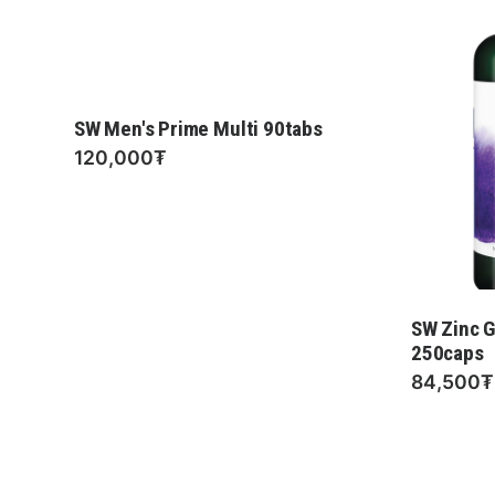
SW Men's Prime Multi 90tabs
120,000₮
um
SW Zinc 
250caps
84,500₮
10