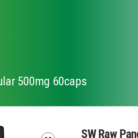
ular 500mg 60caps
SW Raw Panc