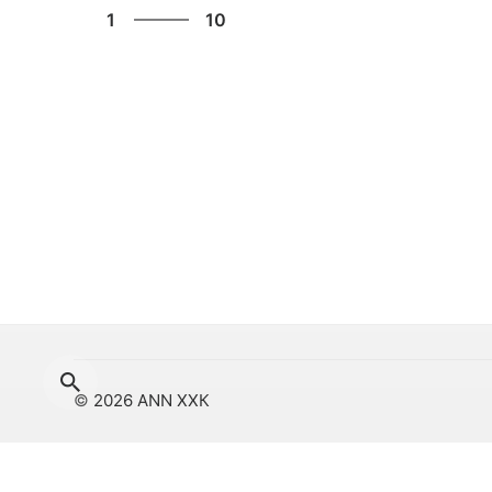
1
10
2
3
4
5
Улаанбаат
6
р хороо, 
7
фитнесс т
8
9
10
1
© 2026 ANN ХХК