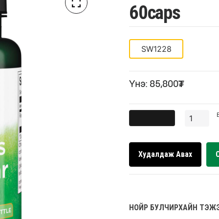
60caps
SW1228
Үнэ: 85,800₮
Худалдаж Авах
НОЙР БУЛЧИРХАЙН ТЭЖ