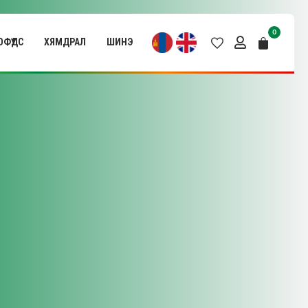
0
ФҮҮДС
ХЯМДРАЛ
ШИНЭ