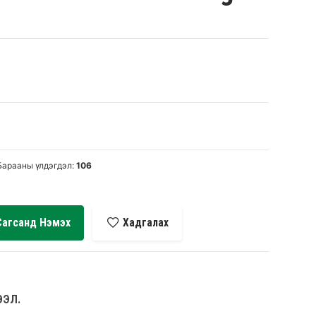
Барааны үлдэгдэл:
106
Сагсанд Нэмэх
Хадгалах
ЭЭЛ.