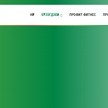
НҮҮР
БҮТЭЭГДЭХҮҮН
ПРОФИТ ФИТНЕС
ПРО