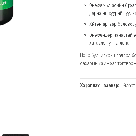
Энэхүү амьд эсийн бүтэ
дараа нь хуурайшуула
Хүйтэн аргаар боловср
Энэхүү өндөр чанартай
хатааж, нунтаглана.
Нойр булчирхайн гадаад бо
сахарын хэмжээг тогтвор
Хэрэглэх заавар:
Өдөрт 
хэрэглэнэ.
Анхааруулга:
Зөвхөн нас
эмэгтэйчүүд хэрэглэхийг
бэлдмэл хэрэглэж байгаа 
хол байлгана