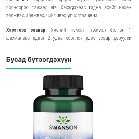
орсноороо тэжээл өгч бэхжүүлэхээс гадна эсийг нөхөн
төлжүүлэх, эрүүлжүүлэх, чийгшүүлэх үйлчилгээ үзүүлнэ.
Хэрэглэх заавар:
Хүнсний нэмэлт тэжээл болгон 1
шахмалаар өдөрт 2 удаа хооллох үедээ усаар даруулж
хэрэглэнэ.
Бусад бүтээгдэхүүн
Анхааруулга:
Зөвхөн насанд хүрсэн хүмүүсд зориулсан. Хөхүүл
болон жирэмсэн эмэгтэйчүүд хэрэглэхийг хориглоно. Хүүхдээс
хол байлгана.