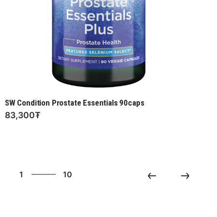
SW Condition Prostate Essentials 90caps
83,300₮
10
1
10
2
3
4