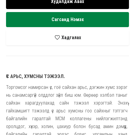
Худалдаж Авах
Сагсанд Нэмэх
Хадгалах
ҮС АРЬС, ХУМСНЫ ТЭЖЭЭЛ.
Торгомсог намирсан үс, гоё сайхан арьс, дэгжин хумс зэрэг
нь санамсаргүй олддлог зүйл биш юм. Өөрөөр хэлбэл таныг
сайхан харагдуулахад сайн тэжээл хэрэгтэй. Энэхүү
гайхамшигт тэжээлд үс арьс хумсны гоо сайхныг тэтгэгч
байгалийн гаралтай МСМ коллагены нийлэгжилтэнд
оролцдог, хүхэр, холин, цахиур болон бусад амин дэмүүд,
байгалийн гаралтай эрдэс бодис, ургамлын ханд